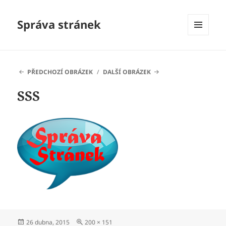
Správa stránek
MENU
A
WIDGETY
PŘEDCHOZÍ OBRÁZEK
DALŠÍ OBRÁZEK
SSS
Publikováno:
Původní
26 dubna, 2015
200 × 151