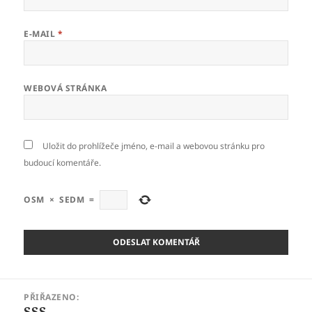
E-MAIL
*
WEBOVÁ STRÁNKA
Uložit do prohlížeče jméno, e-mail a webovou stránku pro
budoucí komentáře.
OSM
×
SEDM
=
Navigace
PŘIŘAZENO:
pro
SSS