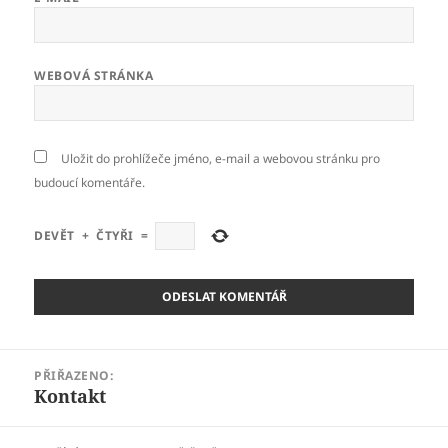
WEBOVÁ STRÁNKA
Uložit do prohlížeče jméno, e-mail a webovou stránku pro
budoucí komentáře.
DEVĚT
+
ČTYŘI
=
Navigace
PŘIŘAZENO:
pro
Kontakt
příspěvek