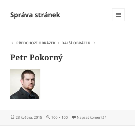
Správa stránek
MENU
A
WIDGETY
PŘEDCHOZÍ OBRÁZEK
DALŠÍ OBRÁZEK
Petr Pokorný
Publikováno:
Původní
pro text s názve
23 května, 2015
100 × 100
Napsat komentář
velikost: